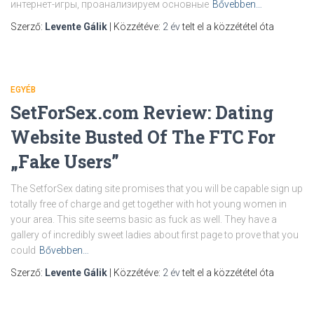
интернет-игры, проанализируем основные
Bővebben…
Szerző:
Levente Gálik
| Közzétéve:
2 év
telt el a közzététel óta
EGYÉB
SetForSex.com Review: Dating
Website Busted Of The FTC For
„Fake Users”
The SetforSex dating site promises that you will be capable sign up
totally free of charge and get together with hot young women in
your area. This site seems basic as fuck as well. They have a
gallery of incredibly sweet ladies about first page to prove that you
could
Bővebben…
Szerző:
Levente Gálik
| Közzétéve:
2 év
telt el a közzététel óta