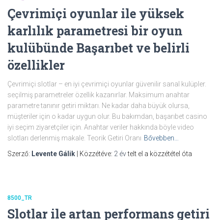
Çevrimiçi oyunlar ile yüksek
karlılık parametresi bir oyun
kulübünde Başarıbet ve belirli
özellikler
Çevrimiçi slotlar – en iyi çevrimiçi oyunlar güvenilir sanal kulüpler.
seçilmiş parametreler özellik kazanırlar. Maksimum anahtar
parametre tanınır getiri miktarı. Ne kadar daha büyük olursa,
müşteriler için o kadar uygun olur. Bu bakımdan, başarıbet casino
iyi seçim ziyaretçiler için. Anahtar veriler hakkında böyle video
slotları derlenmiş makale. Teorik Getiri Oranı
Bővebben…
Szerző:
Levente Gálik
| Közzétéve:
2 év
telt el a közzététel óta
8500_TR
Slotlar ile artan performans getiri