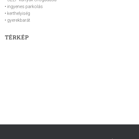
• ingyenes parkolás
• kerthelyiség
• gyerekbarát
TÉRKÉP