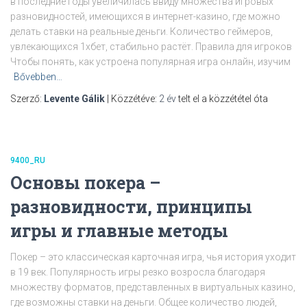
в последние годы увеличилась ввиду множества игровых
разновидностей, имеющихся в интернет-казино, где можно
делать ставки на реальные деньги. Количество геймеров,
увлекающихся 1хбет, стабильно растёт. Правила для игроков
Чтобы понять, как устроена популярная игра онлайн, изучим
Bővebben…
Szerző:
Levente Gálik
| Közzétéve:
2 év
telt el a közzététel óta
9400_RU
Основы покера –
разновидности, принципы
игры и главные методы
Покер – это классическая карточная игра, чья история уходит
в 19 век. Популярность игры резко возросла благодаря
множеству форматов, представленных в виртуальных казино,
где возможны ставки на деньги. Общее количество людей,