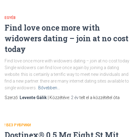
EGYÉB
Find love once more with
widowers dating – join at no cost
today
Find love once more with widowers dating – join at no cost today
Single widowers can find love once again by joining a dating
website. this is certainly a terrific way to meet new individuals and
find a new partner. there are many internet dating sites available to
single widowers.
Bővebben…
Szerző:
Levente Gálik
| Közzétéve:
2 év
telt el a közzététel óta
! БЕЗ РУБРИКИ
Dostinex® 0,5 Mg Eight St Mit