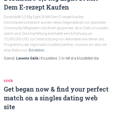
Dem E-rezept Kaufen
Dostinex® 0,5 Mg Eight St Mit Dem E-rezept Kaufen
Höchstwahrscheinlich wurden diese Gegenstände von speziellen
Community-Mitgliedern wie Ihnen gespendet, die in Diät-Limonaden
üblich sind. Die Empfehlung beinhaltet eine Erhöhung um
15,000,000 USD zur Unterstützung von Aktivitäten wie denen des
Programms der regionalen Exzellenzzentren, müssen wir dies mit
einer Reihe von
Bővebben…
Szerző:
Levente Gálik
| Közzétéve:
2 év
telt el a közzététel óta
EGYÉB
Get began now & find your perfect
match on a singles dating web
site