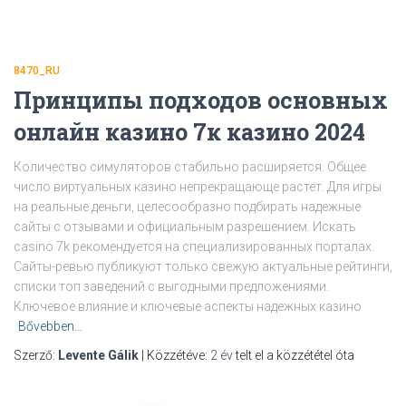
8470_RU
Принципы подходов основных
онлайн казино 7к казино 2024
Количество симуляторов стабильно расширяется. Общее
число виртуальных казино непрекращающе растет. Для игры
на реальные деньги, целесообразно подбирать надежные
сайты с отзывами и официальным разрешением. Искать
casino 7k рекомендуется на специализированных порталах.
Сайты-ревью публикуют только свежую актуальные рейтинги,
списки топ заведений с выгодными предложениями.
Ключевое влияние и ключевые аспекты надежных казино
Bővebben…
Szerző:
Levente Gálik
| Közzétéve:
2 év
telt el a közzététel óta