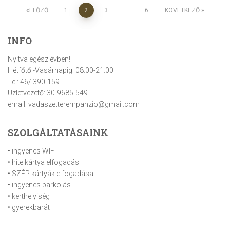
Bejegyzések
ELŐZŐ
1
2
3
…
6
KÖVETKEZŐ
lapozása
INFO
Nyitva egész évben!
Hétfőtől-Vasárnapig: 08.00-21.00
Tel: 46/ 390-159
Üzletvezető: 30-9685-549
email: vadaszetterempanzio@gmail.com
SZOLGÁLTATÁSAINK
• ingyenes WIFI
• hitelkártya elfogadás
• SZÉP kártyák elfogadása
• ingyenes parkolás
• kerthelyiség
• gyerekbarát