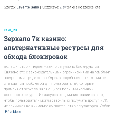
Szerző:
Levente Gálik
| Közzétéve:
2 év
telt el a közzététel óta
8470_RU
Зеркало 7к казино:
альтернативные ресурсы для
обхода блокировок
Большинство интернет-казино регулярно блокируются.
Связано это с законодательными ограничениями на гемблинг,
введенными в ряде стран. Однако подобные препятствия не
становятся проблемой для пользователей, которые
применяют зеркала, являющиеся полными копиями
основного ресурса. Их запускают администрации казино,
чтобы пользователи могли стабильно получать доступ к 7К,
не принимая во внимание вмешательство регуляторов. Дубли
Bővebben…