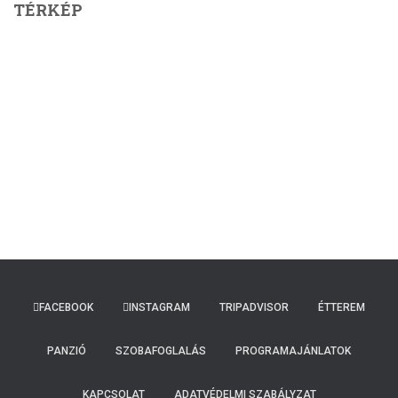
TÉRKÉP
FACEBOOK
INSTAGRAM
TRIPADVISOR
ÉTTEREM
PANZIÓ
SZOBAFOGLALÁS
PROGRAMAJÁNLATOK
KAPCSOLAT
ADATVÉDELMI SZABÁLYZAT