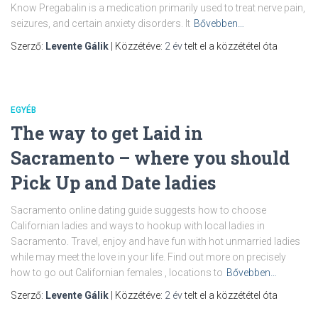
Know Pregabalin is a medication primarily used to treat nerve pain,
seizures, and certain anxiety disorders. It
Bővebben…
Szerző:
Levente Gálik
| Közzétéve:
2 év
telt el a közzététel óta
EGYÉB
The way to get Laid in
Sacramento – where you should
Pick Up and Date ladies
Sacramento online dating guide suggests how to choose
Californian ladies and ways to hookup with local ladies in
Sacramento. Travel, enjoy and have fun with hot unmarried ladies
while may meet the love in your life. Find out more on precisely
how to go out Californian females , locations to
Bővebben…
Szerző:
Levente Gálik
| Közzétéve:
2 év
telt el a közzététel óta