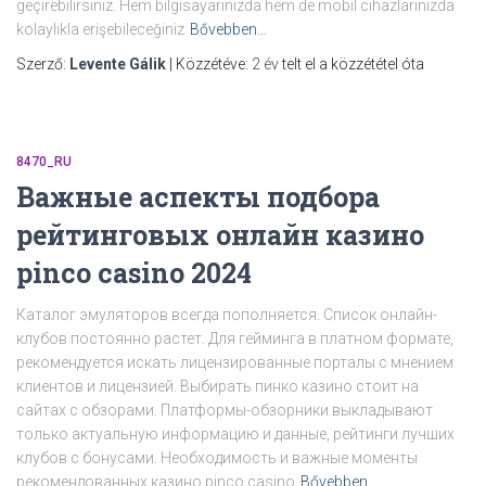
geçirebilirsiniz. Hem bilgisayarınızda hem de mobil cihazlarınızda
kolaylıkla erişebileceğiniz
Bővebben…
Szerző:
Levente Gálik
| Közzétéve:
2 év
telt el a közzététel óta
8470_RU
Важные аспекты подбора
рейтинговых онлайн казино
pinco casino 2024
Каталог эмуляторов всегда пополняется. Список онлайн-
клубов постоянно растет. Для гейминга в платном формате,
рекомендуется искать лицензированные порталы с мнением
клиентов и лицензией. Выбирать пинко казино стоит на
сайтах с обзорами. Платформы-обзорники выкладывают
только актуальную информацию и данные, рейтинги лучших
клубов с бонусами. Необходимость и важные моменты
рекомендованных казино pinco casino
Bővebben…