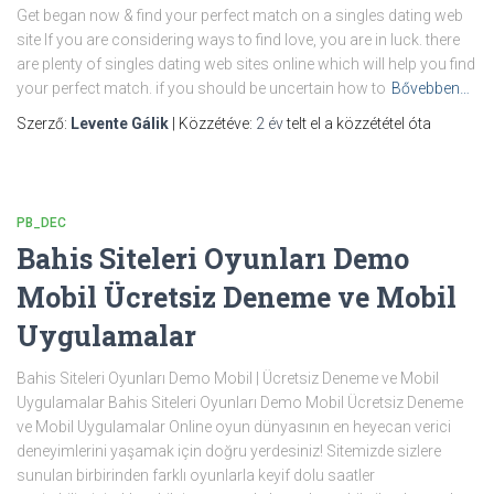
Get began now & find your perfect match on a singles dating web
site If you are considering ways to find love, you are in luck. there
are plenty of singles dating web sites online which will help you find
your perfect match. if you should be uncertain how to
Bővebben…
Szerző:
Levente Gálik
| Közzétéve:
2 év
telt el a közzététel óta
PB_DEC
Bahis Siteleri Oyunları Demo
Mobil Ücretsiz Deneme ve Mobil
Uygulamalar
Bahis Siteleri Oyunları Demo Mobil | Ücretsiz Deneme ve Mobil
Uygulamalar Bahis Siteleri Oyunları Demo Mobil Ücretsiz Deneme
ve Mobil Uygulamalar Online oyun dünyasının en heyecan verici
deneyimlerini yaşamak için doğru yerdesiniz! Sitemizde sizlere
sunulan birbirinden farklı oyunlarla keyif dolu saatler