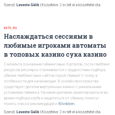
Szerző:
Levente Gálik
| Közzétéve:
2 év
telt el a közzététel óta
8470_RU
Наслаждаться сессиями в
любимые игроками автоматы
в топовых казино сука казино
С момента основания гейминговых порталов, гости гемблинг-
ресурсов регулярно сталкиваются с трудностями подбора,
обилие гемблинговых сайтов порой сбивает с толку, в
особенности для начинающих. В онлайн-пространстве
существуют десятки виртуальных казино с уникальными
условиями гейминга. На какие критерии ориентироваться во
время подбора клуба и защититься от обмана, помогут
понять список рекомендаций и
Bővebben…
Szerző:
Levente Gálik
| Közzétéve:
2 év
telt el a közzététel óta