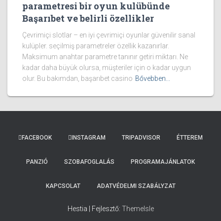
parametresi bir oyun kulübünde
Başarıbet ve belirli özellikler
Çevrimiçi slotlar – en iyi çevrimiçi oyunlar güvenilir sanal
kulüpler. seçilmiş parametreler özellik kazanırlar.
Maksimum anahtar parametre tanınır getiri miktarı. Ne
kadar daha büyük olursa, müşteriler için o kadar uygun
olur. Bu bakımdan, başarıbet casino
Bővebben...
FACEBOOK
INSTAGRAM
TRIPADVISOR
ÉTTEREM
PANZIÓ
SZOBAFOGLALÁS
PROGRAMAJÁNLATOK
KAPCSOLAT
ADATVÉDELMI SZABÁLYZAT
Hestia | Fejlesztő:
ThemeIsle