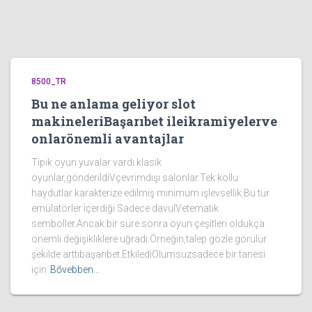
8500_TR
Bu ne anlama geliyor slot
makineleriBaşarıbet ileikramiyelerve
onlarönemli avantajlar
Tipik oyun yuvalar vardı klasik
oyunlar,gönderildiVçevrimdışı salonlar.Tek kollu
haydutlar karakterize edilmiş minimum işlevsellik.Bu tür
emülatörler içerdiği Sadece davulVetematik
semboller.Ancak bir süre sonra oyun çeşitleri oldukça
önemli değişikliklere uğradı.Örneğin,talep gözle görülür
şekilde arttıbaşarıbet.EtkilediOlumsuzsadece bir tanesi
için
Bővebben...