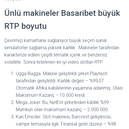
Ünlü makineler Basaribet büyük
RTP boyutu
Çevrimiçi kumarhane sağlanıyor büyük seçim sanal
simülatörler sağlama yüksek karlılık . Makineler tarafından
karakterize edilen çeşitli tematik içerik ve benzersiz
volatilite. Sonra listelenen en iyi video slotları RTP:
Ugga Bugga. Makine geliştirildi şirket Playtech
tarafından geliştirildi. Karlılık değeri – %99,07.
Otomatik Afrika kabilelerinin yaşamına adanmış. Olası
Maksimum Kazanç – 10.000 kredi.
Mega Joker. Bu, NetEnt şirketinden kârlılık %99.
Mümkün olan maksimum kazanç – 2.000.000.
Kan Emiciler. Slot makinesi, Barcrest geliştiricisi,
vampir temasıyla ilgili. Finansal getiri düzeyi – %98.