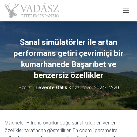
NAVIG
Sanal simülatörler ile artan
performans getiri çevrimiçi bir
kumarhanede Başarıbet ve
benzersiz özellikler
Szerző:
Levente Gálik
Közzétéve:
2024-12-20
Makineler – trend oyunlar çoğu sanal kulüpler. verilen
özellikler tarafından gösterilirler. En önemli parametre