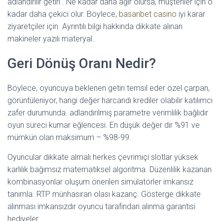
adlandırılır getiri . Ne kadar daha ağır olursa, müşteriler için o
kadar daha çekici olur. Böylece,
basaribet casino
iyi karar
ziyaretçiler için. Ayrıntılı bilgi hakkında dikkate alınan
makineler yazılı materyal.
Geri Dönüş Oranı Nedir?
Böylece, oyuncuya beklenen getiri temsil eder özel çarpan,
görüntüleniyor, hangi değer harcandı krediler olabilir katılımcı
zafer durumunda. adlandırılmış parametre verimlilik bağlıdır
oyun süreci kumar eğlencesi. En düşük değer dir %91 ve
mümkün olan maksimum – %98-99.
Oyuncular dikkate almalı herkes çevrimiçi slotlar yüksek
karlılık bağımsız matematiksel algoritma. Düzenlilik kazanan
kombinasyonlar oluşum önerilen simülatörler imkansız
tanımla. RTP münhasıran olası kazanç. Gösterge dikkate
alınması imkansızdır oyuncu tarafından alınma garantisi
hediyeler.