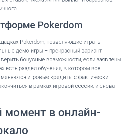
ичного.
атформе Pokerdom
ощадках Pokerdom, позволяющие играть
льные демо-игры – прекрасный вариант
роверить бонусные возможности, если заявлены
ах есть раздел обучения, в котором все
рименяются игровые кредиты с фактически
кончиться в рамках игровой сессии, и снова
 момент в онлайн-
ркало