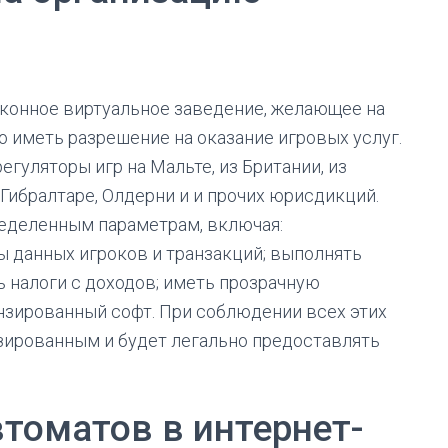
аконное виртуальное заведение, желающее на
 иметь разрешение на оказание игровых услуг.
гуляторы игр на Мальте, из Британии, из
 Гибралтаре, Олдерни и и прочих юрисдикций.
еделенным параметрам, включая:
 данных игроков и транзакций; выполнять
ь налоги с доходов; иметь прозрачную
нзированный софт. При соблюдении всех этих
зированным и будет легально предоставлять
томатов в интернет-