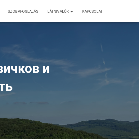
SZOBAFOGLALÁS
LÁTNIVALÓK
KAPCSOLAT
ичков и
ть