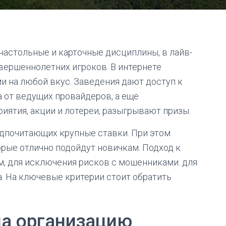
настольные и карточные дисциплины, в лайв-
вершеннолетних игроков. В интернете
и на любой вкус. Заведения дают доступ к
 от ведущих провайдеров, а еще
иятия, акции и лотереи, разыгрывают призы.
едпочитающих крупные ставки. При этом
орые отлично подойдут новичкам. Подход к
, для исключения рисков с мошенниками. для
а. На ключевые критерии стоит обратить
на организацию