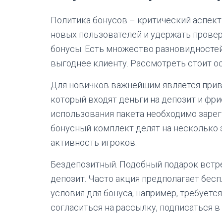
Политика бонусов – критический аспект
новых пользователей и удержать прове
бонусы. Есть множество разновидностей
выгоднее клиенту. Рассмотреть стоит о
Для новичков важнейшим является приве
который входят деньги на депозит и фр
использования пакета необходимо зарег
бонусный комплект делят на несколько 
активность игроков.
Бездепозитный. Подобный подарок встре
депозит. Часто акция предполагает бес
условия для бонуса, например, требуетс
согласиться на рассылку, подписаться в