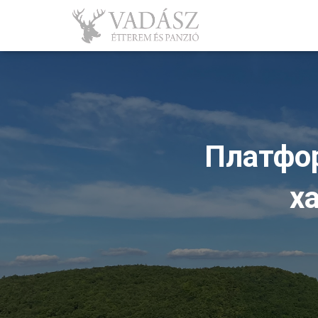
Платфо
х