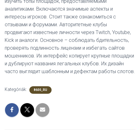
изучить топы площадок, предоставляемыми
аналитиками. Включаются значимые аспекты и
интересы игроков. Стоит также ознакомиться с
отзывами и форумами. Авторитетные клубы
продвигают известные личности через Twitch, Youtube,
Kick и аналоги. Основное – соблюдать бдительность,
проверять подлинность лицензии и избегать сайтов
мошенников. Их интерфейс копирует крупные площадки
и дублируют названия легальных клубов. Их дизайн
часто выглядит шаблонным и дефектам работы слотов.
Kategóriák:
8600_RU