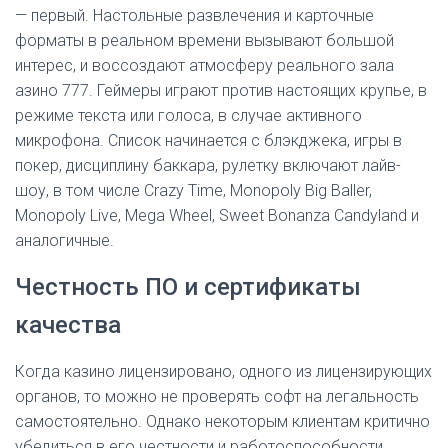
— первый. Настольные развлечения и карточные
форматы в реальном времени вызывают большой
интерес, и воссоздают атмосферу реального зала
азино 777. Геймеры играют против настоящих крупье, в
режиме текста или голоса, в случае активного
микрофона. Список начинается с блэкджека, игры в
покер, дисциплину баккара, рулетку включают лайв-
шоу, в том числе Crazy Time, Monopoly Big Baller,
Monopoly Live, Mega Wheel, Sweet Bonanza Candyland и
аналогичные.
Честность ПО и сертификаты
качества
Когда казино лицензировано, одного из лицензирующих
органов, то можно не проверять софт на легальность
самостоятельно. Однако некоторым клиентам критично
убедиться в его честности и работоспособности.