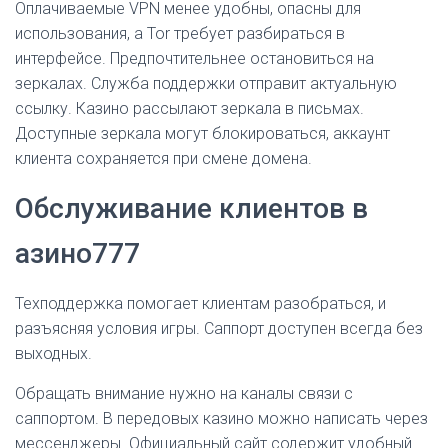
Оплачиваемые VPN менее удобны, опасны для
использования, а Tor требует разбираться в
интерфейсе. Предпочтительнее остановиться на
зеркалах. Служба поддержки отправит актуальную
ссылку. Казино рассылают зеркала в письмах.
Доступные зеркала могут блокироваться, аккаунт
клиента сохраняется при смене домена.
Обслуживание клиентов в
азино777
Техподдержка помогает клиентам разобраться, и
разъясняя условия игры. Саппорт доступен всегда без
выходных.
Обращать внимание нужно на каналы связи с
саппортом. В передовых казино можно написать через
мессенджеры. Официальный сайт содержит удобный