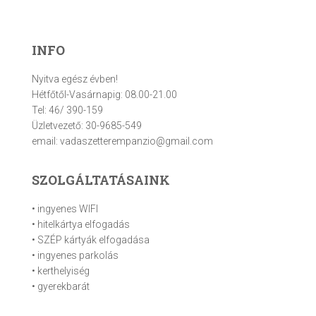
INFO
Nyitva egész évben!
Hétfőtől-Vasárnapig: 08.00-21.00
Tel: 46/ 390-159
Üzletvezető: 30-9685-549
email: vadaszetterempanzio@gmail.com
SZOLGÁLTATÁSAINK
• ingyenes WIFI
• hitelkártya elfogadás
• SZÉP kártyák elfogadása
• ingyenes parkolás
• kerthelyiség
• gyerekbarát