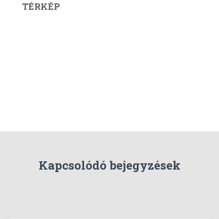
TÉRKÉP
Kapcsolódó bejegyzések