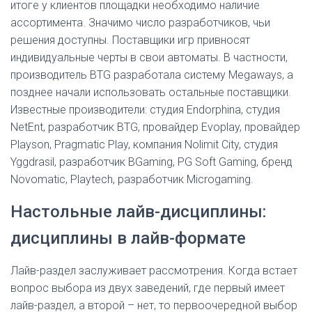
итоге у клиентов площадки необходимо наличие
ассортимента. Значимо число разработчиков, чьи
решения доступны. Поставщики игр привносят
индивидуальные черты в свои автоматы. В частности,
производитель BTG разработала систему Megaways, а
позднее начали использовать остальные поставщики.
Известные производители: студия Endorphina, студия
NetEnt, разработчик BTG, провайдер Evoplay, провайдер
Playson, Pragmatic Play, компания Nolimit City, студия
Yggdrasil, разработчик BGaming, PG Soft Gaming, бренд
Novomatic, Playtech, разработчик Microgaming.
Настольные лайв-дисциплины:
дисциплины в лайв-формате
Лайв-раздел заслуживает рассмотрения. Когда встает
вопрос выбора из двух заведений, где первый имеет
лайв-раздел, а второй – нет, то первоочередной выбор