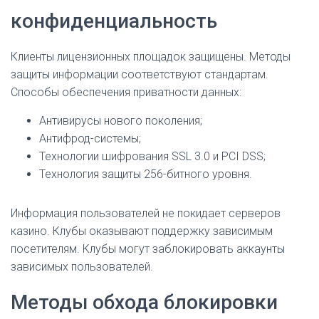
конфиденциальность
Клиенты лицензионных площадок защищены. Методы
защиты информации соответствуют стандартам.
Способы обеспечения приватности данных:
Антивирусы нового поколения;
Антифрод-системы;
Технологии шифрования SSL 3.0 и PCI DSS;
Технология защиты 256-битного уровня.
Информация пользователей не покидает серверов
казино. Клубы оказывают поддержку зависимым
посетителям. Клубы могут заблокировать аккаунты
зависимых пользователей.
Методы обхода блокировки