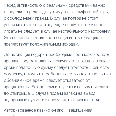
Перед активностью с реальными средствами важно
определить предел, допустимую для комфортной игры,
с соблюдением границ. В случае потери не стоит
увеличивать ставки, в надежде вернуть потерянное.
Играть не следует, в случае нестабильного настроения.
Это не позволяет адекватно оценивать ситуацию и
препятствует положительным исходам.
До активации подарка, необходимо проанализировать
правила предоставления, величину отыгрыша и в какие
сроки подарочную сумму следует отыграть. Если есть
сомнения, в том, что требования получится выполнить в
обозначенное время, следует отказаться от
предложения. Важно помнить: деньги нельзя выводить
до отыгрыша. В случае подачи заявки на вывод,
подарочные суммы и их результаты списываются.
Авторизованное казино он икс — защищенная