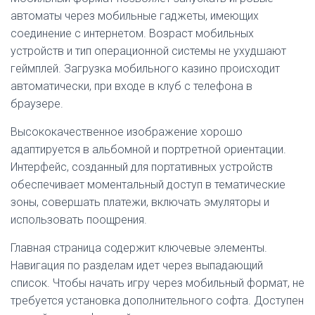
автоматы через мобильные гаджеты, имеющих
соединение с интернетом. Возраст мобильных
устройств и тип операционной системы не ухудшают
геймплей. Загрузка мобильного казино происходит
автоматически, при входе в клуб с телефона в
браузере.
Высококачественное изображение хорошо
адаптируется в альбомной и портретной ориентации.
Интерфейс, созданный для портативных устройств
обеспечивает моментальный доступ в тематические
зоны, совершать платежи, включать эмуляторы и
использовать поощрения.
Главная страница содержит ключевые элементы.
Навигация по разделам идет через выпадающий
список. Чтобы начать игру через мобильный формат, не
требуется установка дополнительного софта. Доступен