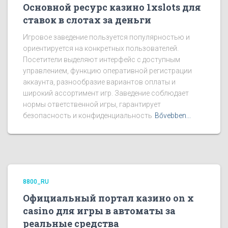
Основной ресурс казино 1xslots для
ставок в слотах за деньги
Игровое заведение пользуется популярностью и
ориентируется на конкретных пользователей.
Посетители выделяют интерфейс с доступным
управлением, функцию оперативной регистрации
аккаунта, разнообразие вариантов оплаты и
широкий ассортимент игр. Заведение соблюдает
нормы ответственной игры, гарантирует
безопасность и конфиденциальность
Bővebben...
8800_RU
Официальный портал казино on x
casino для игры в автоматы за
реальные средства