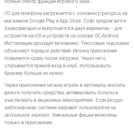
полный спектр функций игрового зала.
ПО для телефона загружается с основного ресурса, из
магазинов Google Play и App Store. Софт предлагается
безвозмездно и выпускается в двух вариантах – для
устройств на iOS и устройств на основе ОС Android.
Инсталляция проходит мгновенно. Текстовые подсказки
объясняют порядок действий. Иконка приложения
появляется сразу после загрузки. Через него
открывается прямой вход в клуб. Использовать
браузер больше не нужно.
Через приложение можно играть в автоматы, вносить
деньги, получать средства, активировать бонусы и
участвовать в акционных мероприятиях. Если ресурс
заблокирован, система направит пользователя на
актуальное зеркало. Уникальные фишки включены
только в приложение.