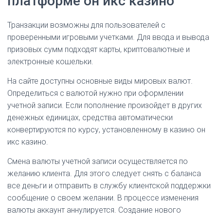
платформе он икс казино
Транзакции возможны для пользователей с
проверенными игровыми учетками. Для ввода и вывода
призовых сумм подходят карты, криптовалютные и
электронные кошельки.
На сайте доступны основные виды мировых валют.
Определиться с валютой нужно при оформлении
учетной записи. Если пополнение произойдет в других
денежных единицах, средства автоматически
конвертируются по курсу, установленному в казино он
икс казино.
Смена валюты учетной записи осуществляется по
желанию клиента. Для этого следует снять с баланса
все деньги и отправить в службу клиентской поддержки
сообщение о своем желании. В процессе изменения
валюты аккаунт аннулируется. Создание нового