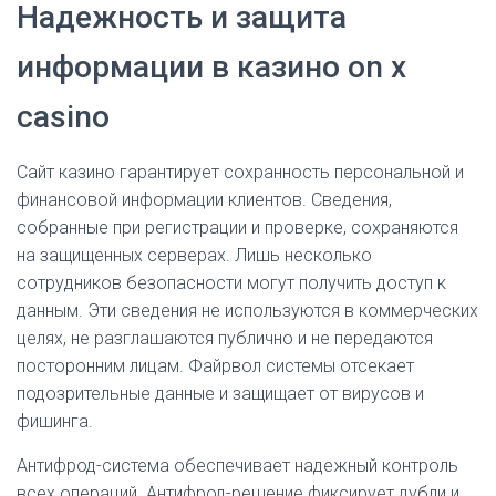
Надежность и защита
информации в казино on x
casino
Сайт казино гарантирует сохранность персональной и
финансовой информации клиентов. Сведения,
собранные при регистрации и проверке, сохраняются
на защищенных серверах. Лишь несколько
сотрудников безопасности могут получить доступ к
данным. Эти сведения не используются в коммерческих
целях, не разглашаются публично и не передаются
посторонним лицам. Файрвол системы отсекает
подозрительные данные и защищает от вирусов и
фишинга.
Антифрод-система обеспечивает надежный контроль
всех операций. Антифрод-решение фиксирует дубли и