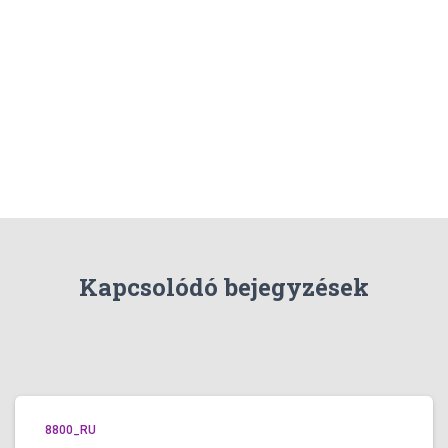
Kapcsolódó bejegyzések
8800_RU