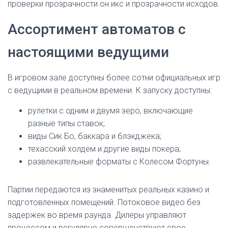
проверки прозрачности он икс и прозрачности исходов.
Ассортимент автоматов с
настоящими ведущими
В игровом зале доступны более сотни официальных игр
с ведущими в реальном времени. К запуску доступны:
рулетки с одним и двумя зеро, включающие
разные типы ставок;
виды Сик Бо, баккара и блэкджека;
техасский холдем и другие виды покера;
развлекательные форматы с Колесом Фортуны.
Партии передаются из знаменитых реальных казино и
подготовленных помещений. Потоковое видео без
задержек во время раунда. Дилеры управляют
процессом и регулярно совершенствуют свое