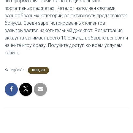
платформа для гейминга на стационарных и
портативных гаджетах. Каталог наполнен слотами
разнообразных категорий, за активность предлагаются
бонусы. Среди зарегистрированных клиентов
разыгрывается накопительный джекпот. Регистрация
аккаунта занимает всего 10 секунд, добавьте депозит и
начните игру сразу. Получите доступ ко всем услугам
казино.
Kategóriák:
8800_RU