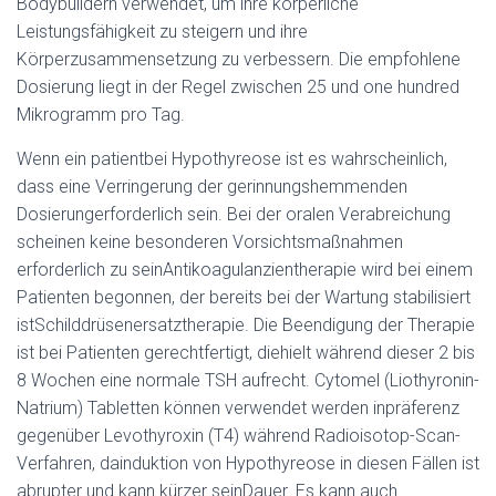
Bodybuildern verwendet, um ihre körperliche
Leistungsfähigkeit zu steigern und ihre
Körperzusammensetzung zu verbessern. Die empfohlene
Dosierung liegt in der Regel zwischen 25 und one hundred
Mikrogramm pro Tag.
Wenn ein patientbei Hypothyreose ist es wahrscheinlich,
dass eine Verringerung der gerinnungshemmenden
Dosierungerforderlich sein. Bei der oralen Verabreichung
scheinen keine besonderen Vorsichtsmaßnahmen
erforderlich zu seinAntikoagulanzientherapie wird bei einem
Patienten begonnen, der bereits bei der Wartung stabilisiert
istSchilddrüsenersatztherapie. Die Beendigung der Therapie
ist bei Patienten gerechtfertigt, diehielt während dieser 2 bis
8 Wochen eine normale TSH aufrecht. Cytomel (Liothyronin-
Natrium) Tabletten können verwendet werden inpräferenz
gegenüber Levothyroxin (T4) während Radioisotop-Scan-
Verfahren, dainduktion von Hypothyreose in diesen Fällen ist
abrupter und kann kürzer seinDauer. Es kann auch