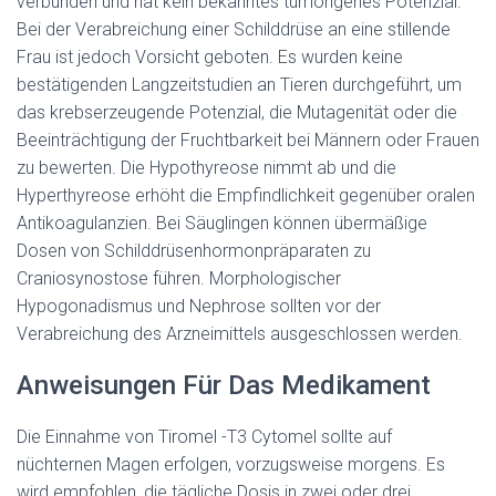
verbunden und hat kein bekanntes tumorigenes Potenzial.
Bei der Verabreichung einer Schilddrüse an eine stillende
Frau ist jedoch Vorsicht geboten. Es wurden keine
bestätigenden Langzeitstudien an Tieren durchgeführt, um
das krebserzeugende Potenzial, die Mutagenität oder die
Beeinträchtigung der Fruchtbarkeit bei Männern oder Frauen
zu bewerten. Die Hypothyreose nimmt ab und die
Hyperthyreose erhöht die Empfindlichkeit gegenüber oralen
Antikoagulanzien. Bei Säuglingen können übermäßige
Dosen von Schilddrüsenhormonpräparaten zu
Craniosynostose führen. Morphologischer
Hypogonadismus und Nephrose sollten vor der
Verabreichung des Arzneimittels ausgeschlossen werden.
Anweisungen Für Das Medikament
Die Einnahme von Tiromel -T3 Cytomel sollte auf
nüchternen Magen erfolgen, vorzugsweise morgens. Es
wird empfohlen, die tägliche Dosis in zwei oder drei