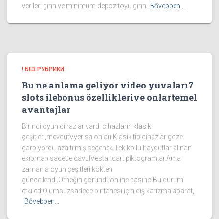
verileri girin ve minimum depozitoyu girin.
Bővebben...
! БЕЗ РУБРИКИ
Bu ne anlama geliyor video yuvaları7
slots ilebonus özelliklerive onlartemel
avantajlar
Birinci oyun cihazlar vardı cihazların klasik
çeşitleri,mevcutVyer salonları.Klasik tip cihazlar göze
çarpıyordu azaltılmış seçenek.Tek kollu haydutlar alınan
ekipman sadece davulVestandart piktogramlar.Ama
zamanla oyun çeşitleri kökten
güncellendi.Örneğin,göründüonline casino.Bu durum
etkilediOlumsuzsadece bir tanesi için dış karizma aparat,
Bővebben...