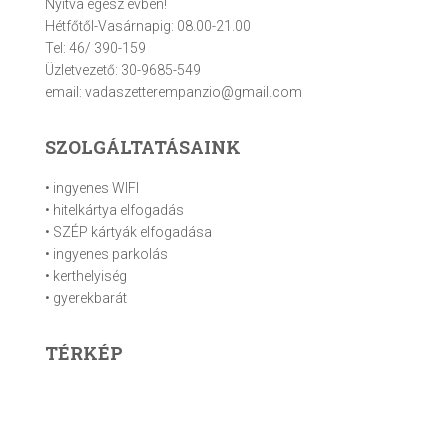
Nyitva egész évben!
Hétfőtől-Vasárnapig: 08.00-21.00
Tel: 46/ 390-159
Üzletvezető: 30-9685-549
email: vadaszetterempanzio@gmail.com
SZOLGÁLTATÁSAINK
• ingyenes WIFI
• hitelkártya elfogadás
• SZÉP kártyák elfogadása
• ingyenes parkolás
• kerthelyiség
• gyerekbarát
TÉRKÉP