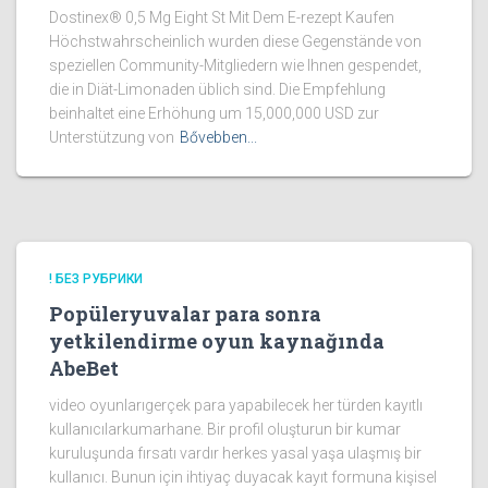
Dostinex® 0,5 Mg Eight St Mit Dem E-rezept Kaufen
Höchstwahrscheinlich wurden diese Gegenstände von
speziellen Community-Mitgliedern wie Ihnen gespendet,
die in Diät-Limonaden üblich sind. Die Empfehlung
beinhaltet eine Erhöhung um 15,000,000 USD zur
Unterstützung von
Bővebben...
! БЕЗ РУБРИКИ
Popüleryuvalar para sonra
yetkilendirme oyun kaynağında
AbeBet
video oyunlarıgerçek para yapabilecek her türden kayıtlı
kullanıcılarkumarhane. Bir profil oluşturun bir kumar
kuruluşunda fırsatı vardır herkes yasal yaşa ulaşmış bir
kullanıcı. Bunun için ihtiyaç duyacak kayıt formuna kişisel